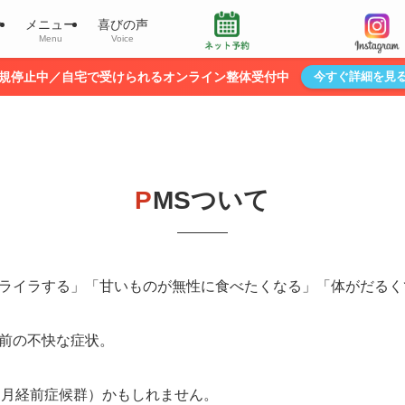
介
メニュー
喜びの声
Menu
Voice
規停止中／自宅で受けられるオンライン整体受付中
今すぐ詳細を見
P
MSついて
ライラする」「甘いものが無性に食べたくなる」「体がだるく
前の不快な症状。
（月経前症候群）かもしれません。