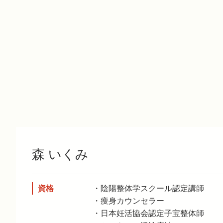
森 いくみ
資格
・陰陽整体学スクール認定講師
・痩身カウンセラー
・日本妊活協会認定子宝整体師