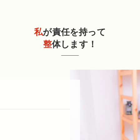
私
が責任を持って
整
体します！